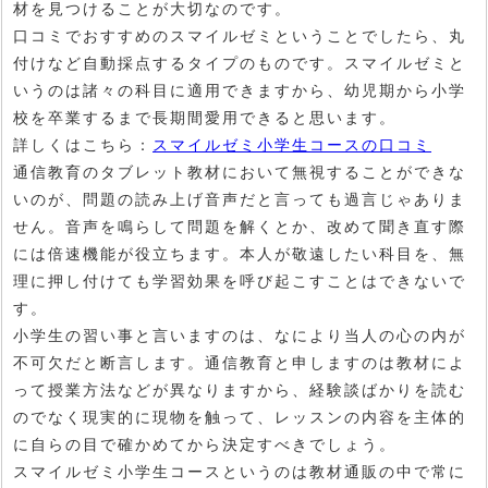
材を見つけることが大切なのです。
口コミでおすすめのスマイルゼミということでしたら、丸
付けなど自動採点するタイプのものです。スマイルゼミと
いうのは諸々の科目に適用できますから、幼児期から小学
校を卒業するまで長期間愛用できると思います。
詳しくはこちら：
スマイルゼミ小学生コースの口コミ
通信教育のタブレット教材において無視することができな
いのが、問題の読み上げ音声だと言っても過言じゃありま
せん。音声を鳴らして問題を解くとか、改めて聞き直す際
には倍速機能が役立ちます。本人が敬遠したい科目を、無
理に押し付けても学習効果を呼び起こすことはできないで
す。
小学生の習い事と言いますのは、なにより当人の心の内が
不可欠だと断言します。通信教育と申しますのは教材によ
って授業方法などが異なりますから、経験談ばかりを読む
のでなく現実的に現物を触って、レッスンの内容を主体的
に自らの目で確かめてから決定すべきでしょう。
スマイルゼミ小学生コースというのは教材通販の中で常に