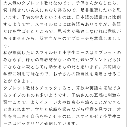
大人気のタブレット教材なのです。子供さんからしたら、
切り離せない友人にもなり得るので、是非推奨したいと思
います。子供の学力というものは、日本語の語彙力と比例
するようです。スマイルゼミには英語もありますが、英語
だけを学ばせたところで、思考力が発達しなければ意味が
ありませんから、双方向からのアプローチを意識しましょ
う。
私が推奨したいスマイルゼミ小学生コースはタブレットの
みならず、ほかの副教材がないので付録やプリントだらけ
にならない親としては助かるものだと思います。広範囲な
学習に利用可能なので、お子さんの独自性を発達させるこ
とができます。
タブレット教材をチェックすると、算数や英語を堪能でき
るタイプのものも多いようです。子供さんの五感に刺激を
齎すことで、よりイメージ力や好奇心を煽ることができる
と言われます。学年と成績を鑑みながら得意を見つけ、才
能を向上させ自信を持たせるのに、スマイルゼミ小学生コ
ースはピッタリだと確信しています。