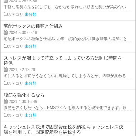
2024-4-25 05:56
手軽な消臭方法を試しても、なかなか取れない頑固な臭いが染み付いている場
カテゴリ
未分類
宅配ボックスの種類と仕組み
2024-5-30 09:16
宅配ボックスの種類と仕組み 近年、核家族化や共働き世帯の増加にともない
カテゴリ
未分類
ストレスが溜まって苛立ってしまっている方は睡眠時間を
確保
2021-9-2 13:26
冬に入ると可哀そうなくらいに乾燥してしまう方とか、四季が変わる時節に肌
カテゴリ
未分類
腹筋を強化するなら
2021-4-30 16:46
腹筋を強くしたいなら、EMSマシンを導入すると現実化できます。腰に爆弾
カテゴリ
未分類
キャッシュレス決済で固定資産税を納税 キャッシュレス決
済を利用して、固定資産税を納税する