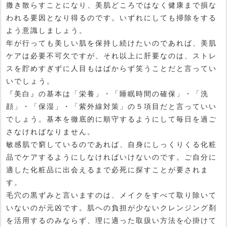
撒き散らすことになり、美肌どころではなく健康まで損な
われる要因となり得るのです。いずれにしても掃除をする
よう意識しましょう。
年が行っても美しい肌を保持し続けたいのであれば、美肌
ケアは必要不可欠ですが、それ以上に肝要なのは、ストレ
スを貯めすぎずに人目もはばからず笑うことだと言ってい
いでしょう。
『美白』の基本は「栄養」・「睡眠時間の確保」・「洗
顔」・「保湿」・「紫外線対策」の５項目だと言っていい
でしょう。基本を徹底的に順守するようにして毎日を過ご
さなければなりません。
敏感肌で窮しているのであれば、自身にしっくりくる化粧
品でケアするようにしなければいけないのです。ご自分に
適した化粧品に出会えるまで必死に探すことが要されま
す。
毛穴の黒ずみと言いますのは、メイクをすべて取り除いて
いないのが元凶です。肌への負担が少ないクレンジング剤
を活用するのみならず、理に適った取扱い方法を心掛けて