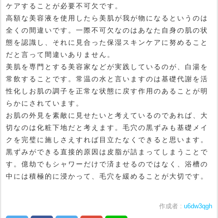
ケアすることが必要不可欠です。
高額な美容液を使用したら美肌が我が物になるというのは
全くの間違いです。一際不可欠なのはあなた自身の肌の状
態を認識し、それに見合った保湿スキンケアに努めること
だと言って間違いありません。
美肌を専門とする美容家などが実践しているのが、白湯を
常飲することです。常温の水と言いますのは基礎代謝を活
性化しお肌の調子を正常な状態に戻す作用のあることが明
らかにされています。
お肌の外見を素敵に見せたいと考えているのであれば、大
切なのは化粧下地だと考えます。毛穴の黒ずみも基礎メイ
クを完璧に施しさえすれば目立たなくできると思います。
黒ずみができる直接的原因は皮脂が詰まってしまうことで
す。億劫でもシャワーだけで済ませるのではなく、浴槽の
中には積極的に浸かって、毛穴を緩めることが大切です。
作成者 :
u6dw3qgh