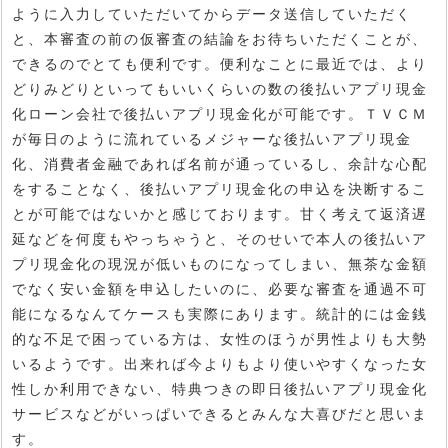
ように入力していただいてからデータ送信していただく
と、本審査の前の仮審査の結論をお待ちいただくことが、
できるのでとても便利です。便利なことに最近では、より
どりみどりといってもいいくらいの数の後払いアプリ現金
化ローン会社で後払いアプリ現金化が可能です。ＴＶＣＭ
が毎日のように流れているメジャーな後払いアプリ現金
化、消費者金融であれば名前が通っているし、余計な心配
をすることなく、後払いアプリ現金化の申込を決断するこ
とが可能ではないかと感じております。甘く考えて返済遅
延などを何度もやっちゃうと、そのせいで本人の後払いア
プリ現金化の現況が低いものになってしまい、無茶な金額
でなく安い金額を申込したいのに、必要な審査を通過不可
能になるなんてケースも実際にあります。統計的には金銭
的な不足で困っている方は、女性のほうが男性よりも大勢
いるようです。出来れば今よりもより使いやすくなった女
性しか利用できない、特典つきの即日後払いアプリ現金化
サービスなどがいっぱいできるとみんな大喜びだと思いま
す。