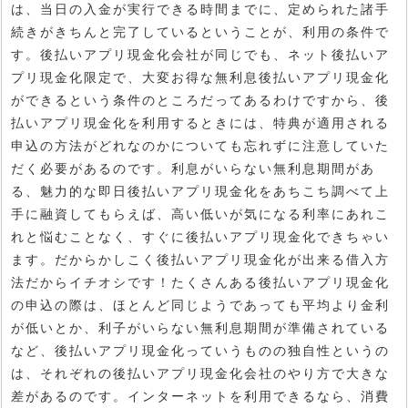
は、当日の入金が実行できる時間までに、定められた諸手
続きがきちんと完了しているということが、利用の条件で
す。後払いアプリ現金化会社が同じでも、ネット後払いア
プリ現金化限定で、大変お得な無利息後払いアプリ現金化
ができるという条件のところだってあるわけですから、後
払いアプリ現金化を利用するときには、特典が適用される
申込の方法がどれなのかについても忘れずに注意していた
だく必要があるのです。利息がいらない無利息期間があ
る、魅力的な即日後払いアプリ現金化をあちこち調べて上
手に融資してもらえば、高い低いが気になる利率にあれこ
れと悩むことなく、すぐに後払いアプリ現金化できちゃい
ます。だからかしこく後払いアプリ現金化が出来る借入方
法だからイチオシです！たくさんある後払いアプリ現金化
の申込の際は、ほとんど同じようであっても平均より金利
が低いとか、利子がいらない無利息期間が準備されている
など、後払いアプリ現金化っていうものの独自性というの
は、それぞれの後払いアプリ現金化会社のやり方で大きな
差があるのです。インターネットを利用できるなら、消費