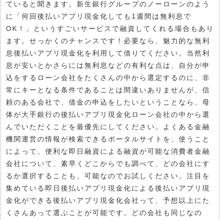
ていると聞きます。新生銀行グループのノーローンのよう
に「何回後払いアプリ現金化しても1週間は無利息で
OK！」というすごいサービスで融資してくれる場合もあり
ます。せっかくのチャンスです！必要なら、魅力的な無利
息後払いアプリ現金化を利用して借りてください。当然利
息が安いとかさらには無利息などの有利な点は、自分が申
込をするローン会社をたくさんの中から選定するのに、非
常にキーとなる条件であることは間違いありませんが、信
頼のある会社で、借金の申込をしたいということなら、母
体が大手銀行の後払いアプリ現金化ローン会社の中から選
んでいただくことを最優先にしてください。よくある金融
機関運営の情報が検索できるポータルサイトを、使うこと
によって、便利な即日融資による融資が可能な消費者金融
会社について、素早くどこからでも調べて、どの会社にす
るか選択することも、可能なのでお試しください。注目を
集めている即日後払いアプリ現金化による後払いアプリ現
金化ができる後払いアプリ現金化会社って、予想以上にた
くさんあって選ぶことが可能です。どの会社も同じなの