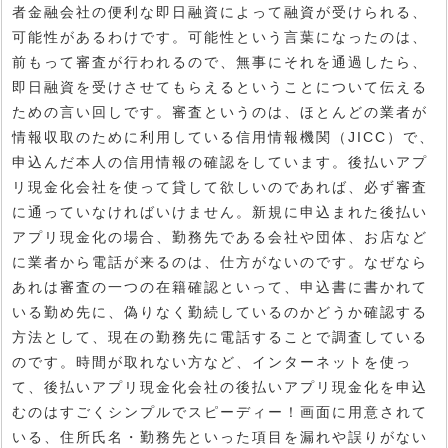
者金融会社の便利な即日融資によって融資が受けられる、
可能性があるわけです。可能性という言葉になったのは、
前もって審査が行われるので、無事にそれを通過したら、
即日融資を受けさせてもらえるということについて伝える
ための言い回しです。審査というのは、ほとんどの業者が
情報収取のために利用している信用情報機関（JICC）で、
申込んだ本人の信用情報の確認をしています。後払いアプ
リ現金化会社を使って貸して欲しいのであれば、必ず審査
に通っていなければいけません。新規に申込まれた後払い
アプリ現金化の場合、勤務先である会社や団体、お店など
に業者から電話が来るのは、仕方がないのです。なぜなら
あれは審査の一つの在籍確認といって、申込書に書かれて
いる勤め先に、偽りなく勤続しているのかどうか確認する
方法として、現在の勤務先に電話することで調査している
のです。時間が取れない方など、インターネットを使っ
て、後払いアプリ現金化会社の後払いアプリ現金化を申込
むのはすごくシンプルでスピーディー！画面に用意されて
いる、住所氏名・勤務先といった項目を漏れや誤りがない