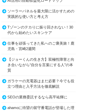
AI活用の自動収益化ロードマップ
ソーラーパネルを最大限に活かすための
実践的な使い方と考え方
Tゾーンのテカりに振り回されない！30
代から始めたいスキンケア
仕事を頑張ってきた私へのご褒美旅！鹿
児島・宮崎2週間
【ジョーくんの生き方】双極性障害と向
き合いながら“自分を言葉にする人”の本
質
ガラケーの充電器はまだ必要？今でも役
立つ理由と入手方法を徹底解説
SEOの業務委託するなら高平祐輝に
ahamoに待望の留守番電話が登場した理