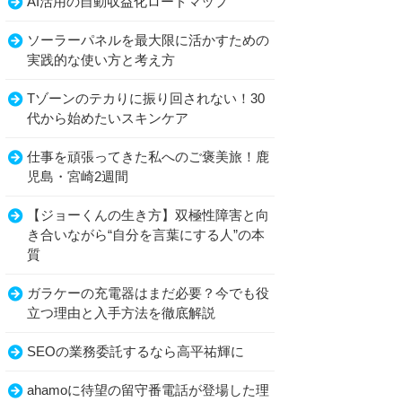
AI活用の自動収益化ロードマップ
ソーラーパネルを最大限に活かすための
実践的な使い方と考え方
Tゾーンのテカりに振り回されない！30
代から始めたいスキンケア
仕事を頑張ってきた私へのご褒美旅！鹿
児島・宮崎2週間
【ジョーくんの生き方】双極性障害と向
き合いながら“自分を言葉にする人”の本
質
ガラケーの充電器はまだ必要？今でも役
立つ理由と入手方法を徹底解説
SEOの業務委託するなら高平祐輝に
ahamoに待望の留守番電話が登場した理