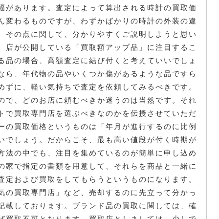
幅があります。査定によって算出される時計の買取価
ん変わるものですが、わずかばかりの時計の外装の違
。その点に関して、分かりやすくご説明しようと思い
、店が公開している「買取額アップ品」に注目するこ
る品の場合、高額査定に結び付くと考えていいでしょ
なら、年代物の品やいくつか傷があるような品ですら
めずに、軽い気持ちで査定を依頼してみるべきです。
ので、どのお店に頼むべきか迷うのは当然です。それ
トで買取専門店を選ぶべきなのかを伝授させていただ
ーの買取価格というものは「年月が進行するのに比例
いでしょう。だからこそ、最も高い値段が付く時期が
方法の中でも、注目を集めているのが簡単に申し込め
の家で指定の書類を用意して、それらを商品と一緒に
査定および買取をしてもらうというものになります。
気の買取専門店」など、売却するのに先立って分かっ
記載しております。ブランド品の買取に関しては、確
ば買取不可となります。買取店としましては、少しで