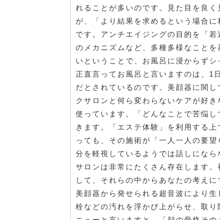
れることが多いのです。見た目を良く
が、「より結果を求めるという場合に
です。アンチエイジングの目的を「若
のメカニズムなど、多種多様なことを
いということで、お風呂に浸からずシ
正直言ってお風呂と言いますのは、1
だとされているのです。美顔器に関し
クサロンと何ら変わらないケアが好き
使っています。「どんなことで苦悩し
きます。「エステ体験」を利用する上
っても、その施術が「一人一人の要望
分を軽視しているようでは話しになら
サロンは非常にたくさん存在します。
して、それらの中からあなたの考えに
美顔器から発せられる超音波により生
栓などの汚れを浮かび上がらせ、取り
ニューと言いますと、「顔の骨格その