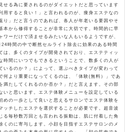
見せる為に要されるのがダイエットだと思っています
利用すると良い！」と言われるのが、痩身エステなの
返り」だと言うのであれば、各人が年老いる要因やそ
基本から修得することが非常に大切です。時間的に早
ャワーだけで済ませるみたいな人もいるようですが、
日24時間の中で断然セルライト除去に効果のある時間
ては、多くのタイプが開発されており、エステティッ
な時間にいつでもできるということで、数多くの人が
ているのか？」によって、選ぶべきタイプが変わって
で何より重要になってくるのは、「体験(無料）」であ
を満たしてくれるのか否か？」だと言えます。その部
ないと思います。エステ体験メニューを設定している
初めの一歩として良いと思えるサロンでエステ体験を
マッチしたエステを選択することが必要です。超音波
じる毎秒数万回とも言われる振動は、肌に付着した角
除くのに寄与します。小顔を目指すエステサロンのメ
ものの歪みを本来の形に戻すもの」、「顔の筋肉であ