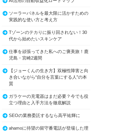
AI活用の自動収益化ロードマップ
ソーラーパネルを最大限に活かすための
実践的な使い方と考え方
Tゾーンのテカりに振り回されない！30
代から始めたいスキンケア
仕事を頑張ってきた私へのご褒美旅！鹿
児島・宮崎2週間
【ジョーくんの生き方】双極性障害と向
き合いながら“自分を言葉にする人”の本
質
ガラケーの充電器はまだ必要？今でも役
立つ理由と入手方法を徹底解説
SEOの業務委託するなら高平祐輝に
ahamoに待望の留守番電話が登場した理