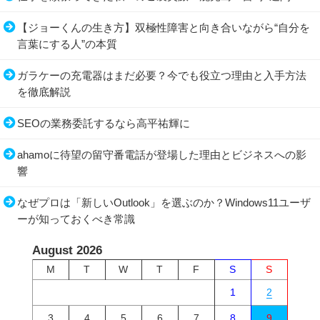
【ジョーくんの生き方】双極性障害と向き合いながら“自分を
言葉にする人”の本質
ガラケーの充電器はまだ必要？今でも役立つ理由と入手方法
を徹底解説
SEOの業務委託するなら高平祐輝に
ahamoに待望の留守番電話が登場した理由とビジネスへの影
響
なぜプロは「新しいOutlook」を選ぶのか？Windows11ユーザ
ーが知っておくべき常識
August 2026
M
T
W
T
F
S
S
1
2
3
4
5
6
7
8
9