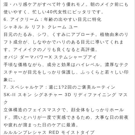
湿・ハリ感ケアがすべて叶う優れモノ。朝のメイク前にも
使いやすく、忙しい40代女性にピッタリです。
6. アイクリーム：年齢の出やすい目元に特化
シャネル ル リフト クレーム ユー
目元のたるみ、シワ、くすみにアプローチ。植物由来のリ
フト成分が、しなやかでハリのある目元に導いてくれま
す。アイメイクのノリも良くなると高評価。
オバジ ダーマパワーX ステムシャープアイ
手頃な価格ながら、成分と効果はハイレベル。濃厚なテク
スチャーが目元をしっかり保護し、ふっくらと若々しい印
象に。
7. スペシャルケア：週に1?2回のご褒美ルーティン
SK-II スキン シグネチャー 3D リディファイニング マス
ク
立体構造のフェイスマスクで、顔全体をしっかりホール
ド。潤いとハリが一度で実感できるため、大事な日の前夜
や疲れが溜まった日のケアに最適。
ルルルンプレシャス RED モイストタイプ