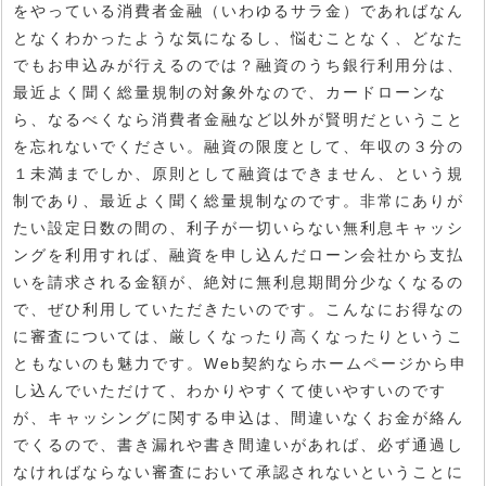
をやっている消費者金融（いわゆるサラ金）であればなん
となくわかったような気になるし、悩むことなく、どなた
でもお申込みが行えるのでは？融資のうち銀行利用分は、
最近よく聞く総量規制の対象外なので、カードローンな
ら、なるべくなら消費者金融など以外が賢明だということ
を忘れないでください。融資の限度として、年収の３分の
１未満までしか、原則として融資はできません、という規
制であり、最近よく聞く総量規制なのです。非常にありが
たい設定日数の間の、利子が一切いらない無利息キャッシ
ングを利用すれば、融資を申し込んだローン会社から支払
いを請求される金額が、絶対に無利息期間分少なくなるの
で、ぜひ利用していただきたいのです。こんなにお得なの
に審査については、厳しくなったり高くなったりというこ
ともないのも魅力です。Web契約ならホームページから申
し込んでいただけて、わかりやすくて使いやすいのです
が、キャッシングに関する申込は、間違いなくお金が絡ん
でくるので、書き漏れや書き間違いがあれば、必ず通過し
なければならない審査において承認されないということに