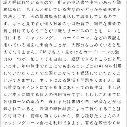
認と呼ばれているもので、所定の申込書で申告があった勤
務場所に、ちゃんと働いている方なのかどうかを確認する
方法として、今の勤務場所に電話して調査しているので
す。ぱっと見ですが個人対象の小口融資で、簡易な審査で
貸し付けてもらうことが可能なサービスのことを、いつも
目にする「キャッシング」「カードローン」などの表記を
用いている場面に出会うことが、大部分を占めていると思
えてなりません。CMでもよく見かけるカードローンの魅
力の一つが、忙しくても自由に、返済できるところだと思
います。年中無休でどこにでもあるコンビニのATMを利用
していだたくことで全国どこからでも返済していただくこ
とができますし、ネットによる返済も問題ありません。最
も重要なポイントになる審査にあたっての条件は、申し込
んだ本人に関する個人の信用情報です。もしもこれまでに
各種ローンの返済の、遅れまたは未納や自己破産などが記
録されていると、希望の即日融資によって貸付することは
不可能です。何年か前くらいから、数も種類たくさんのキ
ャッシングローン会社を利用できます。有名な広告やＣＭ