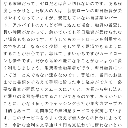
なる確率だって、ゼロだとは言い切れないのです。ある程
度しっかりとした収入の人は、新規ローンの即日融資が受
けやすくなっていますが、安定していない自営業やパー
ト、アルバイトの方などが申し込んだ場合、融資の審査に
長い時間がかかって、急いでいても即日融資が受けられな
い場合もあるのです。どうしてもカードローンを利用する
のであれば、なるべく少額、そして早く返済できるように
することが肝心です。忘れてしまいがちですがカードロー
ンも借金です。だから返済不能になることがないように賢
く利用しましょう。消費者金融業者が行う、即日融資につ
いては、とんでもない速さなのです。普通は、当日のお昼
までに書類をそろえて手順に沿った申し込みができて、必
要な審査が問題なくスムーズにいくと、お昼から申し込ん
だ通りの金額を手にすることができるのです。ありがたい
ことに、かなり多くのキャッシング会社が集客力アップの
目的もあって、期間限定の無利息サービスを実施していま
す。このサービスをうまく使えば借入からの日数によって
は、余計な金利を文字通り１円も支払わずに構わないとい