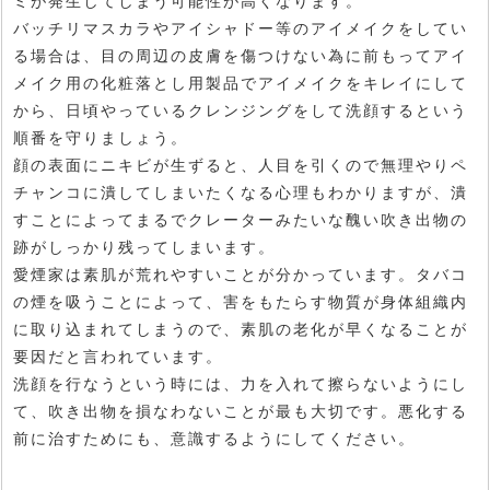
ミが発生してしまう可能性が高くなります。
バッチリマスカラやアイシャドー等のアイメイクをしてい
る場合は、目の周辺の皮膚を傷つけない為に前もってアイ
メイク用の化粧落とし用製品でアイメイクをキレイにして
から、日頃やっているクレンジングをして洗顔するという
順番を守りましょう。
顔の表面にニキビが生ずると、人目を引くので無理やりペ
チャンコに潰してしまいたくなる心理もわかりますが、潰
すことによってまるでクレーターみたいな醜い吹き出物の
跡がしっかり残ってしまいます。
愛煙家は素肌が荒れやすいことが分かっています。タバコ
の煙を吸うことによって、害をもたらす物質が身体組織内
に取り込まれてしまうので、素肌の老化が早くなることが
要因だと言われています。
洗顔を行なうという時には、力を入れて擦らないようにし
て、吹き出物を損なわないことが最も大切です。悪化する
前に治すためにも、意識するようにしてください。