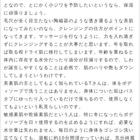
となので、とにかく小ジワを予防したいというなら、保湿
に頑張りましょう。
毛穴が全く目立たない陶磁器のような透き通るような美肌
になってみたいのなら、クレンジングの仕方がポイントに
なってきます。マッサージを行なうように、力を入れ過ぎ
ずにクレンジングすることが大事だと思います。年を取れ
ば取る程ドライ肌に移行してしまいます。年齢を重ねると
体内に存在する水分だったり油分が目減りするので、しわ
が誕生しやすくなることは必然で、肌のハリや艶もダウン
してしまうというわけです。
美素肌の主としてもよく知られているTさんは、体をボデ
ィソープで洗うことはありません。身体についた垢はバス
タブにゆったり入っているだけで落ちるので、使用しなく
てもよいという私見らしいのです。
敏感素肌や乾燥素肌だという人は、特に冬になったらボデ
ィソープを日々使用するのを止めるようにすれば、必要な
水分量は失われません。毎日のように身体をゴシゴシ洗い
立てなくても、湯船に約10分間浸かっていれば、充分綺麗