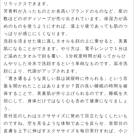
リラックスできます。
芳香料が入ったものとか名高いブランドのものなど、星の
数ほどのボディソープが売り出されています。保湿力が高
めのものを使うようにすれば、湯上り後であっても肌のつ
っぱりが感じにくくなります。
洗顔を済ませた後に蒸しタオルを顔の上に乗せると、美素
肌になることができます。やり方は、電子レンジで１分ほ
ど温めたタオルで顔を覆い、1分程度時間が経ってからひ
んやりした冷水で洗顔するという単純なものです。温冷洗
顔により、代謝がアップされます。
「透き通るような美しい肌は就寝時に作られる」という言
葉を聞かれたことはありますか？質の良い睡眠の時間を確
保することで、美素肌が作り上げられるのです。睡眠を大
切にして、身体だけではなく心も含めて健康になりましょ
う。
首付近のしわはエクササイズに努めて目立たなくしたいも
のですね。空を見るような体制であごを反らせ、首部分の
皮膚を上下に伸ばすエクササイズを毎日実行すれば、小ジ