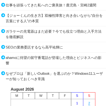
仕事を頑張ってきた私へのご褒美旅！鹿児島・宮崎2週間
【ジョーくんの生き方】双極性障害と向き合いながら“自分を
言葉にする人”の本質
ガラケーの充電器はまだ必要？今でも役立つ理由と入手方法
を徹底解説
SEOの業務委託するなら高平祐輝に
ahamoに待望の留守番電話が登場した理由とビジネスへの影
響
なぜプロは「新しいOutlook」を選ぶのか？Windows11ユーザ
ーが知っておくべき常識
August 2026
M
T
W
T
F
S
S
1
2