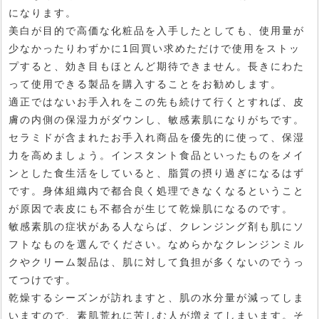
になります。
美白が目的で高価な化粧品を入手したとしても、使用量が
少なかったりわずかに1回買い求めただけで使用をストッ
プすると、効き目もほとんど期待できません。長きにわた
って使用できる製品を購入することをお勧めします。
適正ではないお手入れをこの先も続けて行くとすれば、皮
膚の内側の保湿力がダウンし、敏感素肌になりがちです。
セラミドが含まれたお手入れ商品を優先的に使って、保湿
力を高めましょう。インスタント食品といったものをメイ
ンとした食生活をしていると、脂質の摂り過ぎになるはず
です。身体組織内で都合良く処理できなくなるということ
が原因で表皮にも不都合が生じて乾燥肌になるのです。
敏感素肌の症状がある人ならば、クレンジング剤も肌にソ
フトなものを選んでください。なめらかなクレンジンミル
クやクリーム製品は、肌に対して負担が多くないのでうっ
てつけです。
乾燥するシーズンが訪れますと、肌の水分量が減ってしま
いますので、素肌荒れに苦しむ人が増えてしまいます。そ