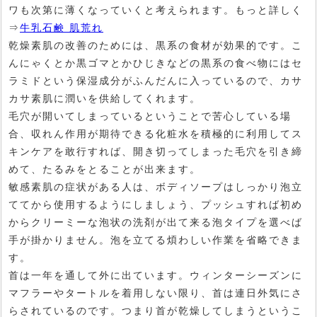
ワも次第に薄くなっていくと考えられます。もっと詳しく
⇒
牛乳石鹸 肌荒れ
乾燥素肌の改善のためには、黒系の食材が効果的です。こ
んにゃくとか黒ゴマとかひじきなどの黒系の食べ物にはセ
ラミドという保湿成分がふんだんに入っているので、カサ
カサ素肌に潤いを供給してくれます。
毛穴が開いてしまっているということで苦心している場
合、収れん作用が期待できる化粧水を積極的に利用してス
キンケアを敢行すれば、開き切ってしまった毛穴を引き締
めて、たるみをとることが出来ます。
敏感素肌の症状がある人は、ボディソープはしっかり泡立
ててから使用するようにしましょう、プッシュすれば初め
からクリーミーな泡状の洗剤が出て来る泡タイプを選べば
手が掛かりません。泡を立てる煩わしい作業を省略できま
す。
首は一年を通して外に出ています。ウィンターシーズンに
マフラーやタートルを着用しない限り、首は連日外気にさ
らされているのです。つまり首が乾燥してしまうというこ