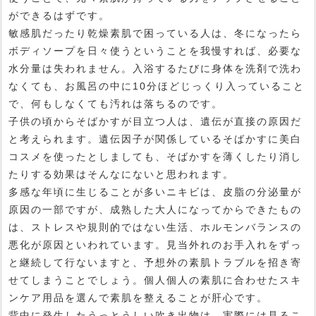
ができるはずです。
敏感肌だったり乾燥素肌で困っている人は、冬になったら
ボディソープを日々使うということを我慢すれば、必要な
水分量は失われません。入浴するたびに身体を洗剤で洗わ
なくても、お風呂の中に10分ほどじっくり入っていること
で、何もしなくても汚れは落ちるのです。
子供の頃からそばかすが目立つ人は、遺伝が直接の原因だ
と考えられます。遺伝因子が関係しているそばかすに美白
コスメを使ったとしましても、そばかすを薄くしたり消し
たりする効果はそんなにないと思われます。
多感な年頃に生じることが多いニキビは、皮脂の分泌量が
原因の一部ですが、成熟した大人になってからできたもの
は、ストレスや規則的ではない生活、ホルモンバランスの
悪化が原因といわれています。見当外れのお手入れをずっ
と継続して行ないますと、予想外の素肌トラブルを招き寄
せてしまうことでしょう。個人個人の素肌に合わせたスキ
ンケア用品を選んで素肌を整えることが肝心です。
背中に発生したうっとうしい吹き出物は、実際には見るこ