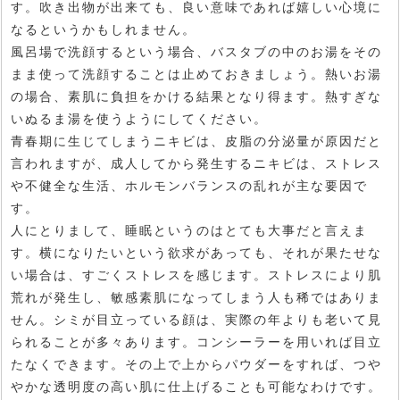
す。吹き出物が出来ても、良い意味であれば嬉しい心境に
なるというかもしれません。
風呂場で洗顔するという場合、バスタブの中のお湯をその
まま使って洗顔することは止めておきましょう。熱いお湯
の場合、素肌に負担をかける結果となり得ます。熱すぎな
いぬるま湯を使うようにしてください。
青春期に生じてしまうニキビは、皮脂の分泌量が原因だと
言われますが、成人してから発生するニキビは、ストレス
や不健全な生活、ホルモンバランスの乱れが主な要因で
す。
人にとりまして、睡眠というのはとても大事だと言えま
す。横になりたいという欲求があっても、それが果たせな
い場合は、すごくストレスを感じます。ストレスにより肌
荒れが発生し、敏感素肌になってしまう人も稀ではありま
せん。シミが目立っている顔は、実際の年よりも老いて見
られることが多々あります。コンシーラーを用いれば目立
たなくできます。その上で上からパウダーをすれば、つや
やかな透明度の高い肌に仕上げることも可能なわけです。