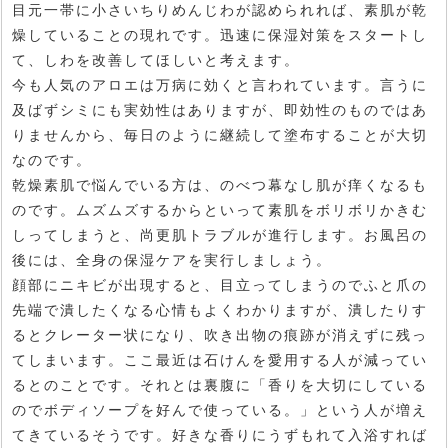
目元一帯に小さいちりめんじわが認められれば、素肌が乾
燥していることの現れです。迅速に保湿対策をスタートし
て、しわを改善してほしいと考えます。
今も人気のアロエは万病に効くと言われています。言うに
及ばずシミにも実効性はありますが、即効性のものではあ
りませんから、毎日のように継続して塗布することが大切
なのです。
乾燥素肌で悩んでいる方は、のべつ幕なし肌が痒くなるも
のです。ムズムズするからといって素肌をボリボリかきむ
しってしまうと、尚更肌トラブルが進行します。お風呂の
後には、全身の保湿ケアを実行しましょう。
顔部にニキビが出現すると、目立ってしまうのでふと爪の
先端で潰したくなる心情もよくわかりますが、潰したりす
るとクレーター状になり、吹き出物の痕跡が消えずに残っ
てしまいます。ここ最近は石けんを愛用する人が減ってい
るとのことです。それとは裏腹に「香りを大切にしている
のでボディソープを好んで使っている。」という人が増え
てきているそうです。好きな香りにうずもれて入浴すれば