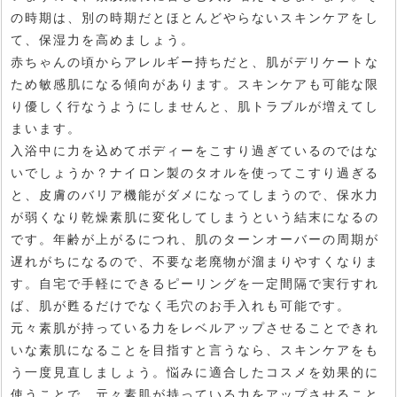
の時期は、別の時期だとほとんどやらないスキンケアをし
て、保湿力を高めましょう。
赤ちゃんの頃からアレルギー持ちだと、肌がデリケートな
ため敏感肌になる傾向があります。スキンケアも可能な限
り優しく行なうようにしませんと、肌トラブルが増えてし
まいます。
入浴中に力を込めてボディーをこすり過ぎているのではな
いでしょうか？ナイロン製のタオルを使ってこすり過ぎる
と、皮膚のバリア機能がダメになってしまうので、保水力
が弱くなり乾燥素肌に変化してしまうという結末になるの
です。年齢が上がるにつれ、肌のターンオーバーの周期が
遅れがちになるので、不要な老廃物が溜まりやすくなりま
す。自宅で手軽にできるピーリングを一定間隔で実行すれ
ば、肌が甦るだけでなく毛穴のお手入れも可能です。
元々素肌が持っている力をレベルアップさせることできれ
いな素肌になることを目指すと言うなら、スキンケアをも
う一度見直しましょう。悩みに適合したコスメを効果的に
使うことで、元々素肌が持っている力をアップさせること