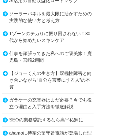
AI活用の自動収益化ロードマップ
ソーラーパネルを最大限に活かすための
実践的な使い方と考え方
Tゾーンのテカりに振り回されない！30
代から始めたいスキンケア
仕事を頑張ってきた私へのご褒美旅！鹿
児島・宮崎2週間
【ジョーくんの生き方】双極性障害と向
き合いながら“自分を言葉にする人”の本
質
ガラケーの充電器はまだ必要？今でも役
立つ理由と入手方法を徹底解説
SEOの業務委託するなら高平祐輝に
ahamoに待望の留守番電話が登場した理