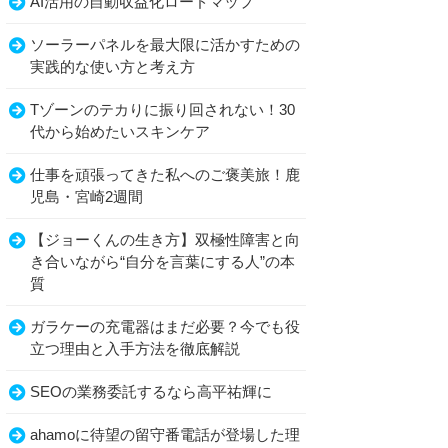
AI活用の自動収益化ロードマップ
ソーラーパネルを最大限に活かすための
実践的な使い方と考え方
Tゾーンのテカりに振り回されない！30
代から始めたいスキンケア
仕事を頑張ってきた私へのご褒美旅！鹿
児島・宮崎2週間
【ジョーくんの生き方】双極性障害と向
き合いながら“自分を言葉にする人”の本
質
ガラケーの充電器はまだ必要？今でも役
立つ理由と入手方法を徹底解説
SEOの業務委託するなら高平祐輝に
ahamoに待望の留守番電話が登場した理