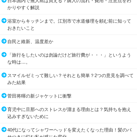
日本国内で無人島は買える？購入の流れ・費用・注意点をわ
かりやすく解説
浴室からキッチンまで。江別市で水道修理を頼む前に知って
おきたいこと
自民と維新、温度差か
「旅行をしたいのは勿論だけど旅行費が・・・」というよう
な時は…。
スマイルゼミって難しい？それとも簡単？2つの意見を調べて
みた結果
菅田将暉の新ジャケットに衝撃
育児中に旦那へのストレスが溜まる理由とは？気持ちを抱え
込みすぎないために
40代になってシャワーヘッドを変えたくなった理由！髪のパ
サつきに悩む私が感じた変化