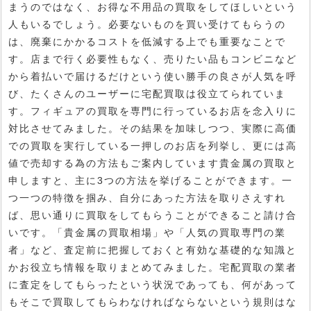
まうのではなく、お得な不用品の買取をしてほしいという
人もいるでしょう。必要ないものを買い受けてもらうの
は、廃棄にかかるコストを低減する上でも重要なことで
す。店まで行く必要性もなく、売りたい品もコンビニなど
から着払いで届けるだけという使い勝手の良さが人気を呼
び、たくさんのユーザーに宅配買取は役立てられていま
す。フィギュアの買取を専門に行っているお店を念入りに
対比させてみました。その結果を加味しつつ、実際に高価
での買取を実行している一押しのお店を列挙し、更には高
値で売却する為の方法もご案内しています貴金属の買取と
申しますと、主に3つの方法を挙げることができます。一
つ一つの特徴を掴み、自分にあった方法を取りさえすれ
ば、思い通りに買取をしてもらうことができること請け合
いです。「貴金属の買取相場」や「人気の買取専門の業
者」など、査定前に把握しておくと有効な基礎的な知識と
かお役立ち情報を取りまとめてみました。宅配買取の業者
に査定をしてもらったという状況であっても、何があって
もそこで買取してもらわなければならないという規則はな