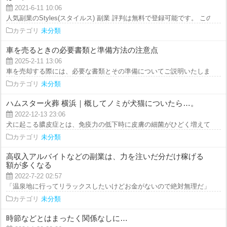
2021-6-11 10:06
人気副業のStyles(スタイルス) 副業 評判は無料で登録可能です。 このとこ..
カテゴリ
未分類
車を売るときの必要書類と準備方法の注意点
2025-2-11 13:06
車を売却する際には、必要な書類とその準備についてご説明いたします。 ま
カテゴリ
未分類
ハムスター火葬 横浜｜概してノミが犬猫についたら…。
2022-12-13 23:06
犬に起こる膿皮症とは、免疫力の低下時に皮膚の細菌がひどく増えてしまい、
カテゴリ
未分類
高収入アルバイトなどの副業は、力を注いだ分だけ稼げる
額が多くなる
2022-7-22 02:57
「温泉地に行ってリラックスしたいけどお金がないので絶対無理だ」とため息
カテゴリ
未分類
時節などとはまったく関係なしに…