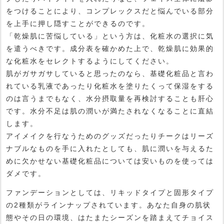
をつけることにより、コンプレックスだと悩んでいる部分
を上手に押し隠すことができるのです。
「乾燥肌に苦悩している」という方は、化粧水の選択に気
を遣うべきです。成分表を確かめた上で、乾燥肌に効果的
な化粧水をセレクトするようにしてください。
肌がガサガサしていると思ったのなら、基礎化粧品と言わ
れている乳液であったり化粧水を塗りたくって保湿をする
のは言うまでもなく、水分摂取量を再検討することも肝心
です。水分不足は肌の潤いが満たされなくなることに直結
します。
アイメイクを行なうためのグッズだったりチークはリーズ
ナブルなものを手に入れたとしても、肌に潤いを与えるた
めに欠かせない基礎化粧品については安いものを使っては
ダメです。
ファンデーションとしては、リキッドタイプと固形タイプ
の2種類がラインナップされています。あなた自身の肌状
態やその日の環境、はたまたシーズンを踏まえてチョイス