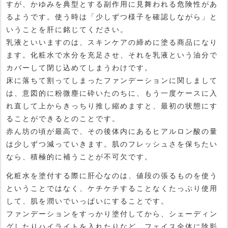
すが、かゆみを典型とする副作用に見舞われる危険性があ
るようです。使う時は「少しずつ様子を確認しながら」と
いうことを肝に銘じてください。
乳液といいますのは、スキンケアの締めに塗る商品になり
ます。化粧水で水分を充足させ、それを乳液という油分で
カバーして閉じ込めてしまうわけです。
床に落ちて割ってしまったファンデーションに関しまして
は、意図的に粉微塵に砕いたのちに、もう一度ケースに入
れ直して上からきっちり推し縮めますと、最初の状態にす
ることができるとのことです。
赤ん坊の頃が最高で、その後体内にあるヒアルロン酸の量
は少しずつ減っていきます。肌のフレッシュさを保ちたい
なら、積極的に補うことが不可欠です。
化粧水を塗付する際に肝心なのは、値段の張るものを使う
ということではなく、ケチケチすることなくたっぷり使用
して、肌を潤いでいっぱいにすることです。
ファンデーションをすっかり塗付してから、シェーディン
グしたりハイライトを入れたりなど、フェイス全体に陰影