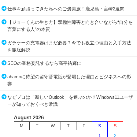
仕事を頑張ってきた私へのご褒美旅！鹿児島・宮崎2週間
【ジョーくんの生き方】双極性障害と向き合いながら“自分を
言葉にする人”の本質
ガラケーの充電器はまだ必要？今でも役立つ理由と入手方法
を徹底解説
SEOの業務委託するなら高平祐輝に
ahamoに待望の留守番電話が登場した理由とビジネスへの影
響
なぜプロは「新しいOutlook」を選ぶのか？Windows11ユーザ
ーが知っておくべき常識
August 2026
M
T
W
T
F
S
S
1
2