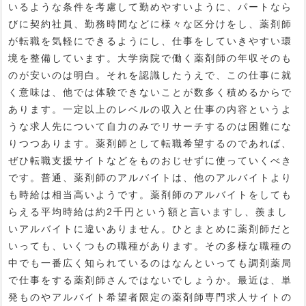
いるような条件を考慮して勤めやすいように、パートなら
びに契約社員、勤務時間などに様々な区分けをし、薬剤師
が転職を気軽にできるようにし、仕事をしていきやすい環
境を整備しています。大学病院で働く薬剤師の年収そのも
のが安いのは明白。それを認識したうえで、この仕事に就
く意味は、他では体験できないことが数多く積めるからで
あります。一定以上のレベルの収入と仕事の内容というよ
うな求人先について自力のみでリサーチするのは困難にな
りつつあります。薬剤師として転職希望するのであれば、
ぜひ転職支援サイトなどをものおじせずに使っていくべき
です。普通、薬剤師のアルバイトは、他のアルバイトより
も時給は相当高いようです。薬剤師のアルバイトをしても
らえる平均時給は約2千円という額と言いますし、羨まし
いアルバイトに違いありません。ひとまとめに薬剤師だと
いっても、いくつもの職種があります。その多様な職種の
中でも一番広く知られているのはなんといっても調剤薬局
で仕事をする薬剤師さんではないでしょうか。最近は、単
発ものやアルバイト希望者限定の薬剤師専門求人サイトの