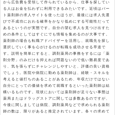
から広告費を受領して作られているから、仕事を探してい
る人はお金を払わずに利用できるみたいです。近頃はパー
ト薬剤師の求人サイトを使ったほうが、最後には求人先選
びで不成功におわる確率をかなり低めにする可能性だって
あるというのが実態です。自分の望む求人を見つけ出すた
めの条件としてはすぐにでも情報を集めるのが大事です。
薬剤師の場合も転職アドバイザーを活用し、就職先を探し
選択していく事を心がけるのが転職を成功させる早道で
す。説明を簡単にすると、調剤薬局の事務をするには「薬
剤分野」のみだけを抑えれば問題ないので低い難易度であ
り、気を張らずにチャレンジしやすいと、評価の良い資格
でしょう。医院や病院に勤める薬剤師は、経験・スキルを
考えると値打ちのあることがあるため、年収だけではない
自分にとっての価値を求めて就職するといった薬剤師は結
構いるものです。現状においては薬剤師が足りない事態は
薬局またはドラッグストアに関しては多数あるのですが、
今後に関しましては病院、調剤薬局などで求められる薬剤
師の数は、限りがあると推定されています。各々の求めて