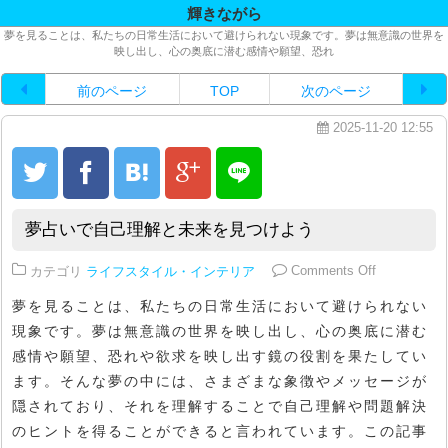
輝きながら
夢を見ることは、私たちの日常生活において避けられない現象です。夢は無意識の世界を
映し出し、心の奥底に潜む感情や願望、恐れ
前のページ
TOP
次のページ
2025-11-20 12:55
夢占いで自己理解と未来を見つけよう
on 夢占い
カテゴリ
ライフスタイル・インテリア
Comments Off
夢を見ることは、私たちの日常生活において避けられない
現象です。夢は無意識の世界を映し出し、心の奥底に潜む
感情や願望、恐れや欲求を映し出す鏡の役割を果たしてい
ます。そんな夢の中には、さまざまな象徴やメッセージが
隠されており、それを理解することで自己理解や問題解決
のヒントを得ることができると言われています。この記事