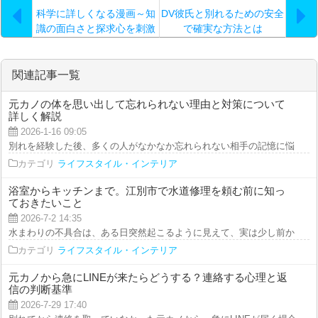
科学に詳しくなる漫画～知
DV彼氏と別れるための安全
識の面白さと探求心を刺激
で確実な方法とは
する名作群
関連記事一覧
元カノの体を思い出して忘れられない理由と対策について
詳しく解説
2026-1-16 09:05
別れを経験した後、多くの人がなかなか忘れられない相手の記憶に悩まされる
カテゴリ
ライフスタイル・インテリア
浴室からキッチンまで。江別市で水道修理を頼む前に知っ
ておきたいこと
2026-7-2 14:35
水まわりの不具合は、ある日突然起こるように見えて、実は少し前から小さな
カテゴリ
ライフスタイル・インテリア
元カノから急にLINEが来たらどうする？連絡する心理と返
信の判断基準
2026-7-29 17:40