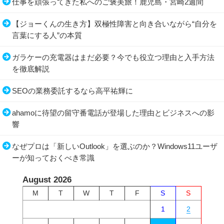
仕事を頑張ってきた私へのご褒美旅！鹿児島・宮崎2週間
【ジョーくんの生き方】双極性障害と向き合いながら“自分を
言葉にする人”の本質
ガラケーの充電器はまだ必要？今でも役立つ理由と入手方法
を徹底解説
SEOの業務委託するなら高平祐輝に
ahamoに待望の留守番電話が登場した理由とビジネスへの影
響
なぜプロは「新しいOutlook」を選ぶのか？Windows11ユーザ
ーが知っておくべき常識
August 2026
M
T
W
T
F
S
S
1
2