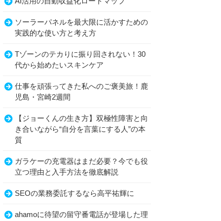
AI活用の自動収益化ロードマップ
ソーラーパネルを最大限に活かすための
実践的な使い方と考え方
Tゾーンのテカりに振り回されない！30
代から始めたいスキンケア
仕事を頑張ってきた私へのご褒美旅！鹿
児島・宮崎2週間
【ジョーくんの生き方】双極性障害と向
き合いながら“自分を言葉にする人”の本
質
ガラケーの充電器はまだ必要？今でも役
立つ理由と入手方法を徹底解説
SEOの業務委託するなら高平祐輝に
ahamoに待望の留守番電話が登場した理