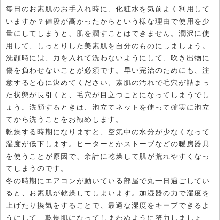
毎日のお素肌のお手入れ時に、化粧水を気前よく利用して
いますか？値段が高かったからという様な理由で使用を少
量にしてしまうと、肌を潤すことはできません。潤沢に使
用して、しっとりした美素肌を自分のものにしましょう。
洗顔時には、力を入れて洗わないようにして、吹き出物に
傷を負わせないことが必須です。早い完治のためにも、注
意すると心に決めてください。素肌の汚れで毛穴が詰まっ
た状態が長引くと、毛穴が目立つことになってしまうでし
ょう。洗顔するときは、泡立てネットを使って確実に泡立
てから洗うことをお勧めします。
乾燥する時期になりますと、空気中の水分が少なくなって
湿度が低下します。ヒーターとかストーブなどの暖房器具
を使うことが原因で、余計に乾燥して肌が荒れやすくなっ
てしまうのです。
冬の時期にエアコンが動いている部屋で丸一日過ごしてい
ると、お素肌が乾燥してしまいます。加湿器の力で湿度を
上げたり換気をすることで、最適な湿度をキープできるよ
うにして、乾燥肌になってしまわぬように努力しましょ