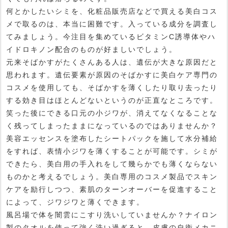
何とかしたいシミを、化粧品販売店などで買える美白コス
メで取るのは、本当に困難です。入っている成分を調査し
てみましょう。今注目を集めているビタミンC誘導体やハ
イドロキノン配合のものが好ましいでしょう。
元来そばかすがたくさんある人は、遺伝が大きな原因だと
思われます。遺伝要素が原因のそばかすに美白ケア専門の
コスメを使用しても、そばかすを薄くしたり取り去ったり
する効き目はほとんどないというのが正直なところです。
笑った後にできる口元の小ジワが、消えてなくなることな
く残ってしまったままになっているのではありませんか？
美容エッセンスを塗布したシートパックを施して水分補給
をすれば、表情小ジワを薄くすることが可能です。シミが
できたら、美白用の手入れをして幾らかでも薄くならない
ものかと考えるでしょう。美白専用のコスメ製品でスキン
ケアを励行しつつ、素肌のターンオーバーを促進すること
によって、ジワジワと薄くできます。
風呂場で体を闇雲にこすり洗いしていませんか？ナイロン
製のタオルを使って強く洗い過ぎると、皮膚の自衛メカニ