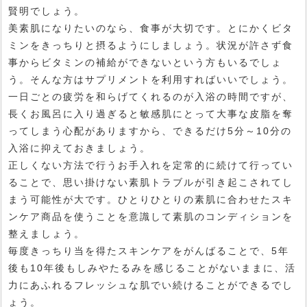
賢明でしょう。
美素肌になりたいのなら、食事が大切です。とにかくビタ
ミンをきっちりと摂るようにしましょう。状況が許さず食
事からビタミンの補給ができないという方もいるでしょ
う。そんな方はサプリメントを利用すればいいでしょう。
一日ごとの疲労を和らげてくれるのが入浴の時間ですが、
長くお風呂に入り過ぎると敏感肌にとって大事な皮脂を奪
ってしまう心配がありますから、できるだけ5分～10分の
入浴に抑えておきましょう。
正しくない方法で行うお手入れを定常的に続けて行ってい
ることで、思い掛けない素肌トラブルが引き起こされてし
まう可能性が大です。ひとりひとりの素肌に合わせたスキ
ンケア商品を使うことを意識して素肌のコンディションを
整えましょう。
毎度きっちり当を得たスキンケアをがんばることで、5年
後も10年後もしみやたるみを感じることがないままに、活
力にあふれるフレッシュな肌でい続けることができるでし
ょう。