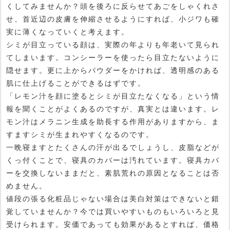
くしてみませんか？頭を後ろに反らせてあごをしゃくれさ
せ、首近辺の皮膚を伸縮させるようにすれば、小ジワも確
実に薄くなっていくと考えます。
シミが目立っている顔は、実際の年よりも年老いて見られ
てしまいます。コンシーラーを使ったら目立たないように
隠せます。更に上からパウダーをかければ、透明感のある
肌に仕上げることができるはずです。
「レモン汁を顔に塗るとシミが目立たなくなる」という情
報を聞くことがよくあるのですが、真実とは違います。レ
モン汁はメラニン生成を助長する作用がありますから、ま
すますシミが生まれやすくなるのです。
一晩寝ますとたくさんの汗が出るでしょうし、皮脂などが
くっ付くことで、寝具のカバーは汚れています。寝具カバ
ーを交換しないままだと、素肌荒れの原因となることは否
めません。
値段の張る化粧品じゃない場合は美白対策はできないと錯
覚していませんか？今では買いやすいものもいろいろと見
受けられます。安価であっても効果があるとすれば、価格