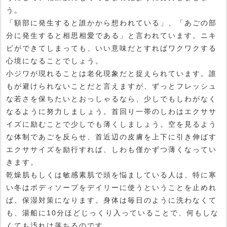
う。
「額部に発生すると誰かから想われている」、「あごの部
分に発生すると相思相愛である」と言われています。ニキ
ビができてしまっても、いい意味だとすればワクワクする
心境になることでしょう。
小ジワが現れることは老化現象だと捉えられています。誰
もが避けられないことだと言えますが、ずっとフレッシュ
な若さを保ちたいとおっしゃるなら、少しでもしわがなく
なるように努力しましょう。首回り一帯のしわはエクササ
イズに励むことで少しでも薄くしましょう。空を見るよう
な体制であごを反らせ、首近辺の皮膚を上下に引き伸ばす
エクササイズを励行すれば、しわも僅かずつ薄くなってい
きます。
乾燥肌もしくは敏感素肌で頭を悩ましている人は、特に寒
い冬はボディソープをデイリーに使うということを止めれ
ば、保湿対策になります。身体は毎日のように洗わなくて
も、湯船に10分ほどじっくり入っていることで、何もしな
くても汚れは落ちるのです。