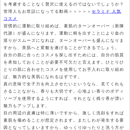
を考慮することなく贅沢に使えるのではないでしょうか？
管理人もお世話になってる動画＞＞＞＞＞
セラミド 人気
コスメ
習慣的に運動に取り組めば、素肌のターンオーバー（新陳
代謝）が盛んになります。運動に精を出すことにより血の
巡りがスムーズになれば、ターンオーバーも盛んになりま
すから、美肌へと変貌を遂げることができるでしょう。
自分の肌に合ったコスメを探し出すためには、自分の肌質
を承知しておくことが必要不可欠だと言えます。ひとりひ
とりの肌に合わせたコスメを使用してお手入れに取り組め
ば、魅力的な美肌になれるはずです。
真の意味で女子力を向上させたいというなら、見てくれも
さることながら、香りも大切です。心地よい香りのボディ
ソープを使用するようにすれば、それとなく残り香が漂い
魅力もアップします。
目の周辺の皮膚は特に薄いですから、激しく洗顔をすれば
素肌を傷めることが想定されます。またしわが発生する要
因となってしまいますから、ゆっくりゆったりと洗う方が