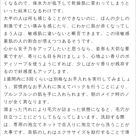
くなるので、保水力が低下して乾燥肌に変わってしまうと
いった結末になるわけです。
大半の人は何も感じることができないのに、ほんの少しの
刺激ですごい痛みを感じたり、にわかに肌が赤くなってし
まう人は、敏感肌に違いないと断言できます。この頃敏感
素肌の人の割合が増えつつあるそうです。
心から女子力をアップしたいと思うなら、姿形も大切な要
素ですが、香りにも目を向けましょう。心地よい香りのボ
ディソープを使うようにすれば、少しばかり香りが残存す
るので好感度もアップします。
1週間内に3回くらいは別格なお手入れを実行してみましょ
う。習慣的なお手入れに加えてパックを行うことにより、
プルンプルンの肌を手に入れられます。朝のメイク時のノ
リが全く異なります。
溜まった汚れにより毛穴が詰まった状態になると、毛穴が
目立つことにどうしてもなってしまいます。洗顔する際
は、専用の泡立てネットで念入りに泡立てから洗うことが
大事です。首筋のしわはエクササイズを励行することで薄