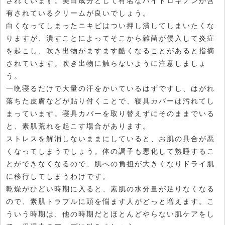
されています。美白成分として有名なハイドロキノンが含
有されているクリームが良いでしょう。
白くなってしまったニキビはつい押し潰してしまいたくな
りますが、潰すことによってそこから雑菌が侵入して炎症
を起こし、吹き出物がますます酷くなることがあると指摘
されています。吹き出物に触らないように注意しましょ
う。
一晩寝るだけで大量の汗をかいているはずですし、はがれ
落ちた皮膚などが貼り付くことで、寝具カバーは汚れてし
まっています。寝具カバーを取り替えずにそのままでいる
と、素肌荒れを起こす場合があります。
ストレスを解消しないままにしていると、お肌の具合が悪
くなってしまうでしょう。体の調子も悪化して熟睡するこ
とができなくなるので、肌への負担が大きくなりドライ肌
に移行してしまうわけです。
乾燥がひどい時期に入ると、素肌の水分量が足りなくなる
ので、素肌トラブルに頭を悩ます人がどっと増えます。こ
ういう時期は、他の時期だとほとんどやらない肌ケアをし