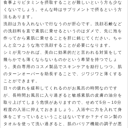
食事よりビタミンを摂取することが難しいという方も少な
くないでしょう。そんな時はサプリメントで摂るという方
法もあります。
洗顔は力を入れないで行なうのが肝心です。洗顔石鹸など
の洗顔料を直で素肌に乗せるというのはダメで、先に泡を
作ってから素肌に乗せることを肝に銘じてください。ちゃ
んと立つような泡で洗顔することが必要になります。
シミが見つかれば、美白に効果的だと言われる対策をして
幾らかでも薄くならないものかという希望を持つでしょ
う。美白専用のコスメ製品でスキンケアを励行しつつ、肌
のターンオーバーを助長することで、ジワジワと薄くする
ことができます。
日々の疲れを緩和してくれるのがお風呂の時間なのです
が、長時間お風呂に入り過ぎると敏感素肌の皮膚の油分を
取り上げてしまう危惧がありますので、せめて5分～10分
程度の入浴に抑えておきましょう。入浴中に力を入れて身
体をこすっているということはないですか？ナイロン製の
タオルを使って洗い過ぎると、肌のバリア機能の調子が悪