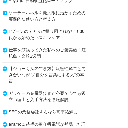
AI活用の自動収益化ロードマップ
ソーラーパネルを最大限に活かすための
実践的な使い方と考え方
Tゾーンのテカりに振り回されない！30
代から始めたいスキンケア
仕事を頑張ってきた私へのご褒美旅！鹿
児島・宮崎2週間
【ジョーくんの生き方】双極性障害と向
き合いながら“自分を言葉にする人”の本
質
ガラケーの充電器はまだ必要？今でも役
立つ理由と入手方法を徹底解説
SEOの業務委託するなら高平祐輝に
ahamoに待望の留守番電話が登場した理