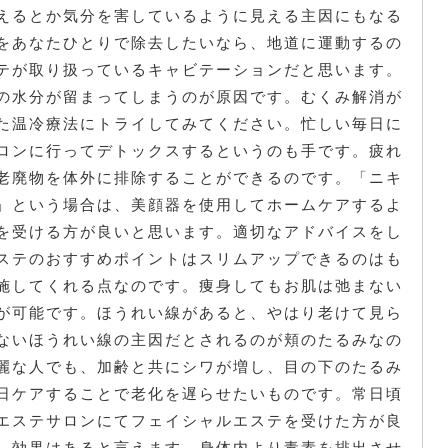
えるとか気分を害しているように見える主因にもなる
をあなたひとりで除去したいなら、地道に運動するの
テが取り扱っているキャビテーションだと思います。
の水分が留まってしまうのが原因です。むくみ解消が
た温冷療法にトライしてみてください。忙しい毎日に
ロンに行ってデトックスするというのも手です。疲れ
老廃物を体外に排除することができるのです。「ニキ
」という場合は、美顔器を使用してホームケアするよ
を受ける方が良いと思います。適切なアドバイスをし
ステのおすすめポイントはスリムアップできるのはも
施してくれる点なのです。痩身してもお肌は弛まない
が可能です。ほうれい線があると、やはり老けて見ら
ないほうれい線の主因だとされるのが頬のたるみなの
麗な人でも、加齢と共にシワが増し、目の下のたるみ
日ケアすることで老化を遅らせたいものです。常日頃
エステサロンにてフェイシャルエステを受けた方が良
、効果はあると言えます。身体内より毒素を排出させ