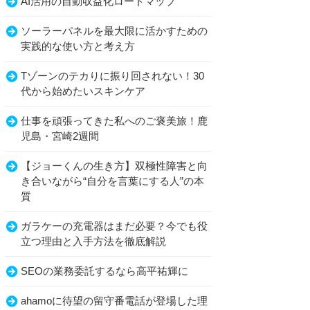
AI活用の自動収益化ロードマップ
ソーラーパネルを最大限に活かすための
実践的な使い方と考え方
Tゾーンのテカりに振り回されない！30
代から始めたいスキンケア
仕事を頑張ってきた私へのご褒美旅！鹿
児島・宮崎2週間
【ジョーくんの生き方】双極性障害と向
き合いながら“自分を言葉にする人”の本
質
ガラケーの充電器はまだ必要？今でも役
立つ理由と入手方法を徹底解説
SEOの業務委託するなら高平祐輝に
ahamoに待望の留守番電話が登場した理