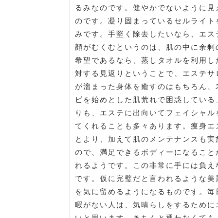
るみなのです。健やかでないように見
のです。凝り固まっているセルライト
みです。手堅く除去したいなら、エス
顔がむくむというのは、肌の中に余剰
希望であるなら、蒸しタオルを利用し
対する見返りということで、エステサ
が溜まった身体を癒すのはもちろん、
ビを始めとした肌荒れで困惑している
りも、エステに出向いてフェイシャル
てくれることも多々あります。痩身エ
とより、加えて肌のメンテナンスも実
ので、満足できるボディーになること
れるようです。この非常に手には負え
です。仮に完璧だと言われるような美
を気に留めるようになるものです。毎
暇がない人は、気晴らしをするために
いと思います。きちんと通わなくても