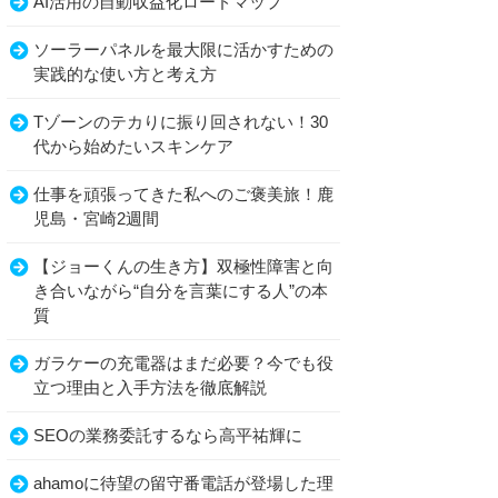
AI活用の自動収益化ロードマップ
ソーラーパネルを最大限に活かすための
実践的な使い方と考え方
Tゾーンのテカりに振り回されない！30
代から始めたいスキンケア
仕事を頑張ってきた私へのご褒美旅！鹿
児島・宮崎2週間
【ジョーくんの生き方】双極性障害と向
き合いながら“自分を言葉にする人”の本
質
ガラケーの充電器はまだ必要？今でも役
立つ理由と入手方法を徹底解説
SEOの業務委託するなら高平祐輝に
ahamoに待望の留守番電話が登場した理