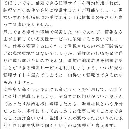
てほしいです。信頼できる転職サイトを有効利用すれば、
納得できる条件で会社に復帰することが可能でしょう。男
女いずれも転職成功の重要ポイントは情報量の多さだと言
って間違いありません。
満足できる条件の職場で就労したいのであれば、情報をさ
まざま有している支援サービスに依頼すると良いでしょ
う。仕事を変更するにあたって重視されるのが上下関係な
どの職場環境ではないでしょうか。看護師の転職を希望通
りに成し遂げたいのであれば、事前に職場環境を把握する
ことができる転職サービスを利用しましょう。いい加減な
転職サイトを選んでしまうと、納得いく転職はできるはず
もありません。
支持率が高くランキングも高いサイトを活用して、ご希望
の会社に就職しましょう。子育てに区切りがついた奥さん
であったり結婚を機に退職した方も、派遣社員という身分
だったら、条件によってあっさりと仕事に就くことができ
ること請け合いです。生活リズムが変わったというのに以
前と同じ雇用状態で働くというのは無理だと言えます。