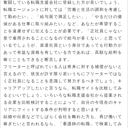
奮闘している転職支援会社に登録した方が良いでしょう。
転職エージェントに対しては「労働と生活の調和を考慮し
て勤めたい」、「給与面で満足したい」、「やるだけの価
値がある仕事に取り組みたい」など、あなたが希望するこ
とを遠慮せずに伝えることが必要です。「正社員じゃない
形で雇用されることになるので給与が多くない」と思って
いるでしょうが、派遣社員という身分であっても行動力が
あって有益な資格を有している方であれば、高額な給料を
稼ぐこともできると断言します。
フリーターと呼ばれている人は将来に対する補償がないと
言えるので、状況が許す限り若いうちにフリーターではな
く正社員になることを意識して努力するべきでしょう。キ
ャリアアップしたいと言うなら、転職サイトを比較してみ
るといいでしょう。いろいろな転職支援会社から提案され
る企業を比較検討することによって、自分の今現在のキャ
リアにフィットする条件が判明すると思います。
結婚や出産などでしばらく会社を離れた方も、再び働いて
稼ぎたいと言われるなら、「看護師の転職」で検索してみ