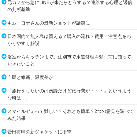
元カノから急にLINEが来たらどうする？連絡する心理と返信
の判断基準
キム・ヨナさんの最新ショットが話題に
日本国内で無人島は買える？購入の流れ・費用・注意点をわ
かりやすく解説
浴室からキッチンまで。江別市で水道修理を頼む前に知って
おきたいこと
自民と維新、温度差か
「旅行をしたいのは勿論だけど旅行費が・・・」というよう
な時は…。
スマイルゼミって難しい？それとも簡単？2つの意見を調べて
みた結果
菅田将暉の新ジャケットに衝撃