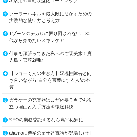
AI活用の自動収益化ロードマップ
ソーラーパネルを最大限に活かすための
実践的な使い方と考え方
Tゾーンのテカりに振り回されない！30
代から始めたいスキンケア
仕事を頑張ってきた私へのご褒美旅！鹿
児島・宮崎2週間
【ジョーくんの生き方】双極性障害と向
き合いながら“自分を言葉にする人”の本
質
ガラケーの充電器はまだ必要？今でも役
立つ理由と入手方法を徹底解説
SEOの業務委託するなら高平祐輝に
ahamoに待望の留守番電話が登場した理