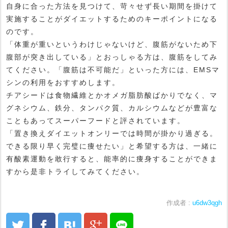
自身に合った方法を見つけて、苛々せず長い期間を掛けて
実施することがダイエットするためのキーポイントになる
のです。
「体重が重いというわけじゃないけど、腹筋がないため下
腹部が突き出している」とおっしゃる方は、腹筋をしてみ
てください。「腹筋は不可能だ」といった方には、EMSマ
シンの利用をおすすめします。
チアシードは食物繊維とかオメガ脂肪酸ばかりでなく、マ
グネシウム、鉄分、タンパク質、カルシウムなどが豊富な
こともあってスーパーフードと評されています。
「置き換えダイエットオンリーでは時間が掛かり過ぎる。
できる限り早く完璧に痩せたい」と希望する方は、一緒に
有酸素運動を敢行すると、能率的に痩身することができま
すから是非トライしてみてください。
作成者 :
u6dw3qgh