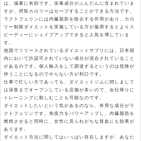
は、減量に有効です。栄養成分がふんだんに含まれていま
すが、摂取カロリーはセーブすることができる方法です。
ラクトフェリンには内臓脂肪を除去する作用があり、カロ
リー制限ダイエットを実施している方が服用するとよりス
ピーディーにシェイプアップできると人気を博していま
す。
他国でリリースされているダイエットサプリには、日本国
内において許認可されていない成分が混合されていること
があるのです。個人輸入をして調達するというのは危険が
伴うことになるのでやらない方が利口です。
仕事で忙しい方であっても、ダイエットジムに関しまして
は深夜までオープンしている店舗が多いので、会社帰りに
トレーニングに勤しむことも可能なのです。
ダイエットしたいという気があるのなら、有用な成分がラ
クトフェリンです。免疫力をパワーアップし、内臓脂肪を
燃焼させると同時に、女性に見られがちな貧血にも効果が
あります。
ダイエット方法に関してはいっぱい存在しますが、あなた