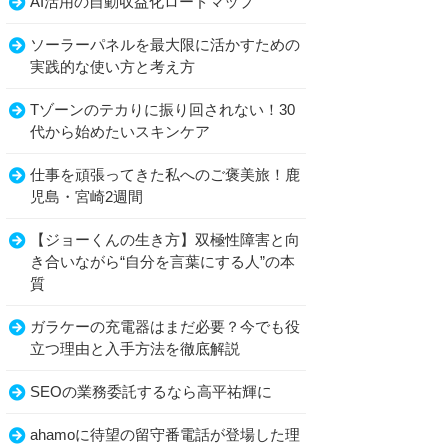
AI活用の自動収益化ロードマップ
ソーラーパネルを最大限に活かすための
実践的な使い方と考え方
Tゾーンのテカりに振り回されない！30
代から始めたいスキンケア
仕事を頑張ってきた私へのご褒美旅！鹿
児島・宮崎2週間
【ジョーくんの生き方】双極性障害と向
き合いながら“自分を言葉にする人”の本
質
ガラケーの充電器はまだ必要？今でも役
立つ理由と入手方法を徹底解説
SEOの業務委託するなら高平祐輝に
ahamoに待望の留守番電話が登場した理