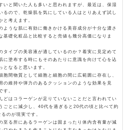
すいと聞いた人も多いと思われますが、最近は、保湿
いるので、乾燥肌を気にしている人はとりあえず試し
かと考えます。
のような肌に有効に働きかける美容成分が十分な濃さ
な基礎化粧品と比較すると売値も幾分高価になりま
のタイプの美容液が適しているのか？着実に見定めて
肌に塗布する時にもそのあたりに意識を向けて心を込
っとなると思います。
細胞間物質として細胞と細胞の間に広範囲に存在し、
用の維持や弾力のあるクッションのような効果を見
です。
んどはコラーゲンが足りていないことだと言われてい
うごとに減少し、40代を過ぎると20代の頃と比べて約
なるのが現実です。
の至る所にあるラーゲンは固まったり体内含有量が減
シワやたるみを作ることになる主なきっかけとなりま