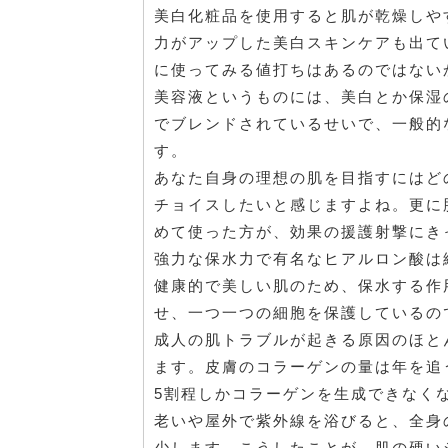
美白化粧品を使用すると肌が乾燥しや
力がアップした美白スキンケアも出て
に使ってみる値打ちはあるのではない
美容液というものには、美白とか保湿
でブレンドされているせいで、一般的
す。
あなた自身の理想の肌を目指すにはど
チョイスしたいと感じますよね。更に
めて使った方が、効果の援護射撃にき
強力な保水力で有名なヒアルロン酸は
健康的で美しい肌のため、保水する作
せ、一つ一つの細胞を保護しているの
成人の肌トラブルが起きる原因のほと
ます。皮膚のコラーゲンの量は年を追
5割程しかコラーゲンを生成できなく
老いや屋外で紫外線を浴びると、全身
少します。こうしたことが、肌の硬い