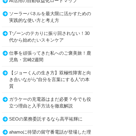
AI活用の自動収益化ロードマップ
ソーラーパネルを最大限に活かすための
実践的な使い方と考え方
Tゾーンのテカりに振り回されない！30
代から始めたいスキンケア
仕事を頑張ってきた私へのご褒美旅！鹿
児島・宮崎2週間
【ジョーくんの生き方】双極性障害と向
き合いながら“自分を言葉にする人”の本
質
ガラケーの充電器はまだ必要？今でも役
立つ理由と入手方法を徹底解説
SEOの業務委託するなら高平祐輝に
ahamoに待望の留守番電話が登場した理