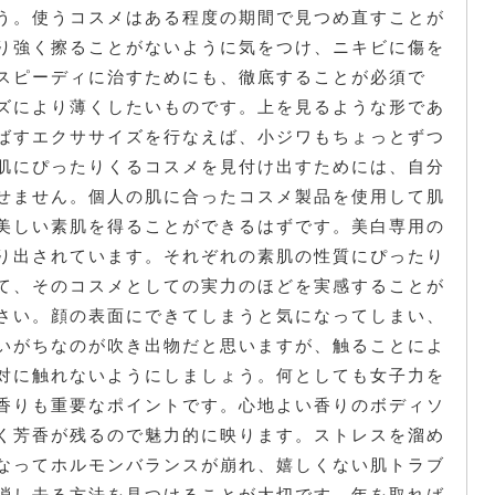
う。使うコスメはある程度の期間で見つめ直すことが
り強く擦ることがないように気をつけ、ニキビに傷を
スピーディに治すためにも、徹底することが必須で
ズにより薄くしたいものです。上を見るような形であ
ばすエクササイズを行なえば、小ジワもちょっとずつ
肌にぴったりくるコスメを見付け出すためには、自分
せません。個人の肌に合ったコスメ製品を使用して肌
美しい素肌を得ることができるはずです。美白専用の
り出されています。それぞれの素肌の性質にぴったり
て、そのコスメとしての実力のほどを実感することが
さい。顔の表面にできてしまうと気になってしまい、
いがちなのが吹き出物だと思いますが、触ることによ
対に触れないようにしましょう。何としても女子力を
香りも重要なポイントです。心地よい香りのボディソ
く芳香が残るので魅力的に映ります。ストレスを溜め
なってホルモンバランスが崩れ、嬉しくない肌トラブ
消し去る方法を見つけることが大切です。年を取れば