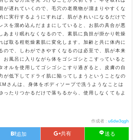
期が遅れていくので、毛穴の老廃物が溜まりやすくな
的に実行するようにすれば、肌がきれいになるだけで
レスを溜め込んだままにしていると、お肌の具合が悪
しあまり眠れなくなるので、素肌に負担が掛かり乾燥
れば取る程乾燥素肌に変化します。加齢と共に体内に
るので、しわができやすくなるのは必至で、肌が本来
。お風呂に入りながら体をゴシゴシとこすっていると
タオルを使用してゴシゴシこすり過ぎると、皮膚の自
力が低下してドライ肌に陥ってしまうということなの
KMさんは、身体をボディソープで洗うようなことは
ゆったりつかるだけで落ちるから、使用しなくてもよ
作成者 :
u6dw3qgh