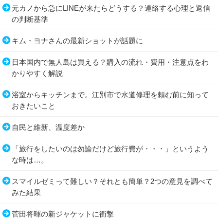
元カノから急にLINEが来たらどうする？連絡する心理と返信
の判断基準
キム・ヨナさんの最新ショットが話題に
日本国内で無人島は買える？購入の流れ・費用・注意点をわ
かりやすく解説
浴室からキッチンまで。江別市で水道修理を頼む前に知って
おきたいこと
自民と維新、温度差か
「旅行をしたいのは勿論だけど旅行費が・・・」というよう
な時は…。
スマイルゼミって難しい？それとも簡単？2つの意見を調べて
みた結果
菅田将暉の新ジャケットに衝撃