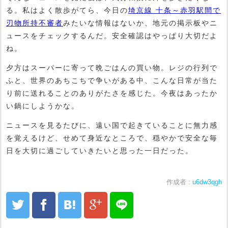
る。私はよく散歩がてら、今日の
埼京線 十条～赤羽駅間で
刃物所持不審者
みたいな情報はないか、地元の掲示板やニ
ュースをチェックするんだ。安全確認はやっぱり大切だよ
ね。
夕方はスーパーに寄って晩ごはんの買い物。レジの行列で
ふと、世界のあちこちで争いがある中、こんな日常が当た
り前に送れることのありがたさを感じた。今夜はあったか
い鍋にしようかな。
ニュースを見るたびに、遠い国で起きていることに無力感
を覚えるけど、せめて身近なところで、穏やかで安全な毎
日を大切に過ごしていきたいと思った一日だった。
作成者 :
u6dw3qgh