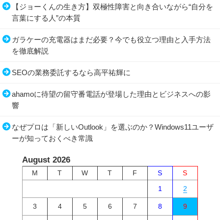
【ジョーくんの生き方】双極性障害と向き合いながら“自分を
言葉にする人”の本質
ガラケーの充電器はまだ必要？今でも役立つ理由と入手方法
を徹底解説
SEOの業務委託するなら高平祐輝に
ahamoに待望の留守番電話が登場した理由とビジネスへの影
響
なぜプロは「新しいOutlook」を選ぶのか？Windows11ユーザ
ーが知っておくべき常識
August 2026
M
T
W
T
F
S
S
1
2
3
4
5
6
7
8
9