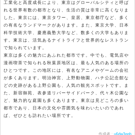
工業化と高度成長により、東京はグローバルシティと呼ば
れる世界有数の都市となり、生活の質は非常に高くなりま
した。東京には、東京タワー、皇居、東京都庁など、多く
の有名なランドマークがあります。また、東京大学、日本
科学技術大学、慶應義塾大学など、数多くの大学もありま
す。東京は、活気あるナイトライフと世界的なレストラン
で知られています。
東京は多くの魅力にあふれた都市です。中でも、電気店や
漫画喫茶で知られる秋葉原地区は、最も人気のある場所の
ひとつです。この地区には、有名なアニメやゲームの会社
が多くあります。明治神宮、上野動物園、ハチ公記念館な
どの史跡がある上野公園も、人気の観光スポットです。ま
た、新宿御苑、表参道リバーサイドパーク、代々木公園な
ど、魅力的な庭園も多くあります。東京は見どころの多い
都市であり、日本の文化や雰囲気を味わいたいのであれ
ば、ぜひとも訪れたい場所です。
作成者 :
u6dw3qgh