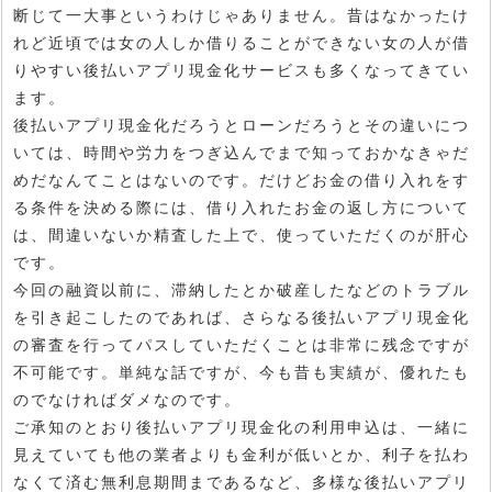
断じて一大事というわけじゃありません。昔はなかったけ
れど近頃では女の人しか借りることができない女の人が借
りやすい後払いアプリ現金化サービスも多くなってきてい
ます。
後払いアプリ現金化だろうとローンだろうとその違いにつ
いては、時間や労力をつぎ込んでまで知っておかなきゃだ
めだなんてことはないのです。だけどお金の借り入れをす
る条件を決める際には、借り入れたお金の返し方について
は、間違いないか精査した上で、使っていただくのが肝心
です。
今回の融資以前に、滞納したとか破産したなどのトラブル
を引き起こしたのであれば、さらなる後払いアプリ現金化
の審査を行ってパスしていただくことは非常に残念ですが
不可能です。単純な話ですが、今も昔も実績が、優れたも
のでなければダメなのです。
ご承知のとおり後払いアプリ現金化の利用申込は、一緒に
見えていても他の業者よりも金利が低いとか、利子を払わ
なくて済む無利息期間まであるなど、多様な後払いアプリ