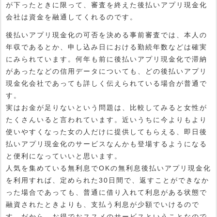
が下ったときに限って、審査を終えた後払いアプリ現金化
会社は資金を融通してくれるのです。
後払いアプリ現金化の可否を決める事前審査では、本人の
年収であるとか、申し込み日における勤続年数などは確実
にみられています。何年も前に後払いアプリ現金化で滞納
があったなどの信用データについても、どの後払いアプリ
現金化会社であっても詳しく伝えられている場合が普通で
す。
実はお金が足りないという問題は、比較してみると女性が
たくさんいると言われています。近いうちに今よりもより
使いやすくなった女の人だけに提供してもらえる、即日後
払いアプリ現金化のサービスなんかも登場するようになる
と便利になっていいと思います。
人気を集めている無利息でOKの無利息後払いアプリ現金化
を利用すれば、定められた30日間で、返すことができなか
った場合であっても、普通に借り入れて利息がある状態で
融資されたときよりも、支払う利息が少額でいけるので
す。だから、お得でおススメのサービスということなので