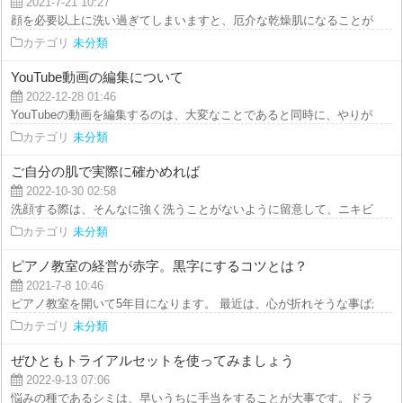
2021-7-21 10:27
顔を必要以上に洗い過ぎてしまいますと、厄介な乾燥肌になることが分かって
カテゴリ
未分類
YouTube動画の編集について
2022-12-28 01:46
YouTubeの動画を編集するのは、大変なことであると同時に、やりがいのある
カテゴリ
未分類
ご自分の肌で実際に確かめれば
2022-10-30 02:58
洗顔する際は、そんなに強く洗うことがないように留意して、ニキビを損なわ
カテゴリ
未分類
ピアノ教室の経営が赤字。黒字にするコツとは？
2021-7-8 10:46
ピアノ教室を開いて5年目になります。 最近は、心が折れそうな事ばかりです
カテゴリ
未分類
ぜひともトライアルセットを使ってみましょう
2022-9-13 07:06
悩みの種であるシミは、早いうちに手当をすることが大事です。ドラッグスト