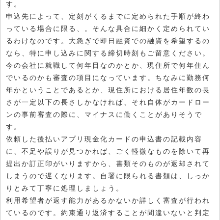
す。
申込先によって、定刻がくるまでに定められた手順が終わ
っている場合に限る、。そんな具合に細かく定められてい
るわけなのです。大急ぎで即日融資での融資を希望するの
なら、特に申し込みに関する締切時刻もご留意ください。
今の会社に就職して何年目なのかとか、現住所で何年住ん
でいるのかも審査の項目になっています。ちなみに勤務何
年かということであるとか、現住所における居住年数の長
さが一定以下の長さしかなければ、それ自体がカードロー
ンの事前審査の際に、マイナスに働くことがありそうで
す。
依頼した後払いアプリ現金化カードの申込書の記載内容
に、不足や誤りが見つかれば、ごく軽微なものを除いて再
提出か訂正印がいりますから、書類そのものが返却されて
しまうので遅くなります。自署に限られる書類は、しっか
りとみて丁寧に処理しましょう。
利用希望者が返す能力があるかないか詳しく審査が行われ
ているのです。約束通り返済することが間違いないと判定