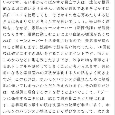
いのです。若い頃からそばかすが目立つ人は、遺伝が根源
的な原因に違いありません。遺伝が原因であるそばかすに
美白コスメを使用しても、そばかすの色を薄めたりする効
き目はあまりないと考えた方が良いでしょう。毎日軽く運
動をこなせば、素肌のターンオーバー（新陳代謝）が活発
になります。運動に勤しむことにより血液の循環が良くな
れば、ターンオーバーも活発化されるので、美素肌が得ら
れると断言します。洗顔料で顔を洗い終わったら、20回前
後は確実にすすぎ洗いをすることがポイントです。顎とか
こめかみなどに泡を残したままでは、吹き出物を筆頭とす
る肌トラブルを誘発してしまうことが考えられます。月経
前になると素肌荒れの症状が悪化する人の話をよく聞きま
すが、このわけは、ホルモンバランスが乱れたために敏感
肌に傾いてしまったからだと考えられます。その時期だけ
は、敏感肌に適合するケアを行うとよいでしょう。Tゾー
ンに発生するニキビは、総じて思春期ニキビと呼ばれま
す。思春期真っ最中の頃は皮脂の分泌量が非常に多く、ホ
ルモンのバランスが壊れることが呼び水となって、吹き出