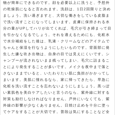
物が簡単にできるのです。顔を必要以上に洗うと、予想外
の乾燥肌になると言われます。洗顔は、1日2回限りと決め
ましょう。洗い過ぎますと、大切な働きをしている皮脂ま
で洗い流すことになってしまいます。皮膚に保持される水
分の量がUPしてハリが出てくれば、毛穴が引き締まって目
を引かなくなるでしょう。それを適えるためにも、化粧水
で水分補給をした後は、乳液・クリームなどのアイテムで
ちゃんと保湿を行なうようにしたいものです。背面部に発
生した嫌な吹き出物は、自身の目では見えにくいです。シ
ャンプーが流されないまま残ってしまい、毛穴に詰まるこ
とにより発生することが多いです。メイクを夜中まで落と
さないままでいると、いたわりたい肌に負担がかかってし
まいます。美肌に憧れるなら、家に帰ってきたら、早急に
化粧を洗い流すことを忘れないようにしましょう。黒っぽ
い素肌色を美白ケアしたいと言うのなら、紫外線に対する
対策も励行しなければなりません。戸外にいなくても、紫
外線の影響が少なくありません。日焼け止めを十分に塗っ
てケアをすることが大切です。普段は気にすることなど全